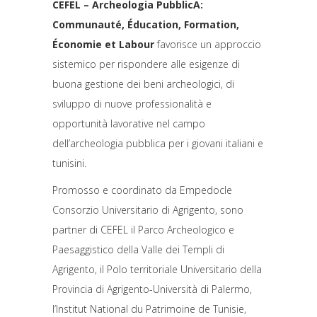
CEFEL
–
Archeologia
PubblicA:
Communauté,
Éducation,
Formation,
Économie
et
Labour
favorisce un approccio
sistemico per
rispondere
alle
esigenze
di
buona
gestione
dei
beni
archeologici,
di
sviluppo
di
nuove
professionalità
e
opportunità
lavorative
nel
campo
dell’archeologia
pubblica
per
i
giovani
italiani
e
tunisini.
Promosso e coordinato da Empedocle
Consorzio Universitario di Agrigento, sono
partner di CEFEL il Parco Archeologico e
Paesaggistico della Valle dei Templi di
Agrigento, il Polo territoriale Universitario della
Provincia di Agrigento-Università di Palermo,
l’Institut National du Patrimoine de Tunisie,